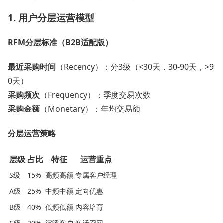
1. 用户分层运营模型
RFM分层标准（B2B适配版）
最近采购时间
​（Recency）：分3级（<30天，30-90天，>9
0天）
采购频次
​（Frequency）：季度交易次数
采购金额
​（Monetary）：年均交易额
分层运营策略
层级
占比
特征
运营重点
S级
15%
高频高额
专属客户经理
A级
25%
中频中额
定向优惠
B级
40%
低频低额
内容培育
C级
20%
沉睡客户
激活召回